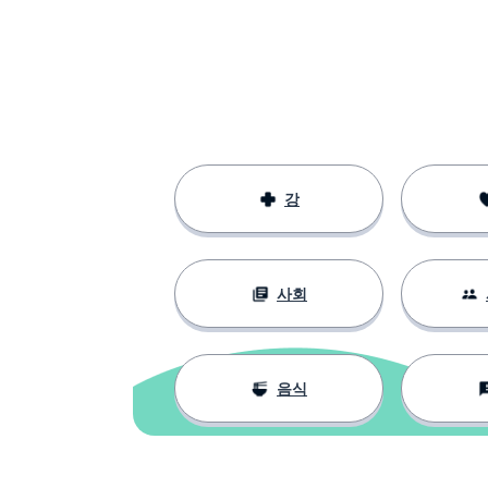
à peine
...에서 시작하다
entamer
제공하다
offrir
아침; 오전
le matin
강
있다; 가지다
avoir
사회
그 단어
le mot
입
la bouche
음식
전통
une tradition
마시다