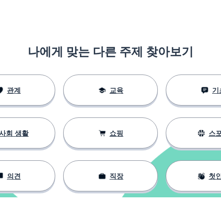
나에게 맞는 다른 주제 찾아보기
관계
교육
기
사회 생활
쇼핑
스
의견
직장
첫