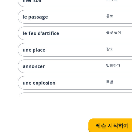
hier soir
통로
le passage
불꽃 놀이
le feu d'artifice
장소
une place
발표하다
annoncer
폭발
une explosion
기쁨
la joie
발
le pied
레슨 시작하기
머리