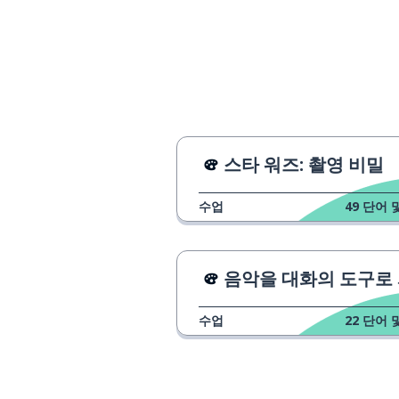
venir
만나다
rencontre
오늘
aujourd'hui
질문하다
interroger
스타 워즈: 촬영 비밀
갈망
une envie
수업
49
단어 
의도
une intention
음악을 대화의 도구로 사용
시작하다
commencer
수업
22
단어 
말하다
dire
거의