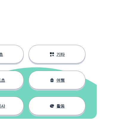
초
기타
포츠
여행
인사
활동