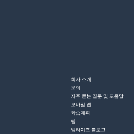
le programme
스포츠
le sport
긴
long
하다; 만들다
faire
킬로미터
un kilomètre
회사 소개
마라톤
le marathon
문의
자주 묻는 질문 및 도움말
이월
février
모바일 앱
학습계획
유리잔
le verre
팀
멤라이즈 블로그
농구