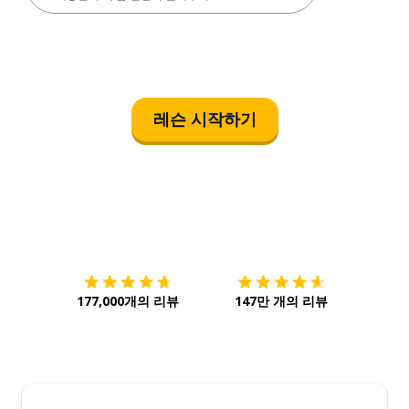
레슨 시작하기
다운로드하기
앱 스토어
시작하
177,000개의 리뷰
147만 개의 리뷰