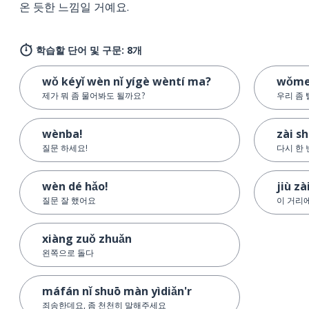
온 듯한 느낌일 거예요.
학습할 단어 및 구문: 8개
wǒ kéyǐ wèn nǐ yígè wèntí ma?
wǒmen
제가 뭐 좀 물어봐도 될까요?
우리 좀 
wènba!
zài s
질문 하세요!
다시 한 
wèn dé hǎo!
jiù zà
질문 잘 했어요
이 거리
xiàng zuǒ zhuǎn
왼쪽으로 돌다
máfán nǐ shuō màn yìdiǎn'r
죄송한데요, 좀 천천히 말해주세요