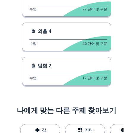
수업
27
단어 및 구문
외출 4
수업
26
단어 및 구문
탐험 2
수업
17
단어 및 구문
나에게 맞는 다른 주제 찾아보기
강
기타
스