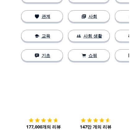
관계
사회
교육
사회 생활
기초
쇼핑
다운로드하기
앱 스토어
시작하
177,000개의 리뷰
147만 개의 리뷰