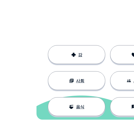
강
사회
음식