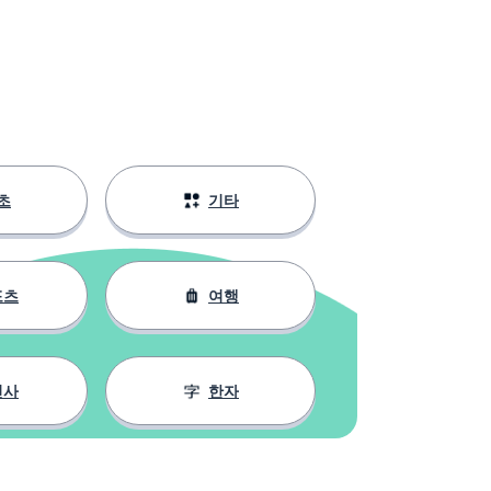
초
기타
포츠
여행
인사
한자