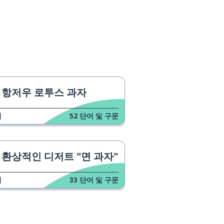
항저우 로투스 과자
업
52
단어 및 구문
환상적인 디저트 "면 과자"
업
33
단어 및 구문