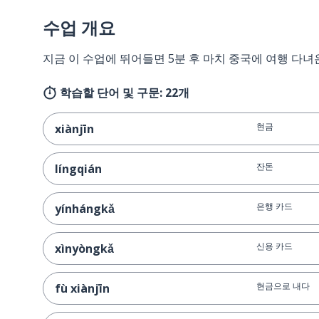
수업 개요
지금 이 수업에 뛰어들면 5분 후 마치 중국에 여행 다녀
학습할 단어 및 구문: 22개
현금
xiànjīn
잔돈
língqián
은행 카드
yínhángkǎ
신용 카드
xìnyòngkǎ
현금으로 내다
fù xiànjīn