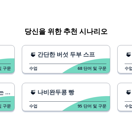
당신을 위한 추천 시나리오
간단한 버섯 두부 스프
및 구문
수업
68
단어 및 구문
수
 것
나비완두콩 빵
및 구문
수업
95
단어 및 구문
수