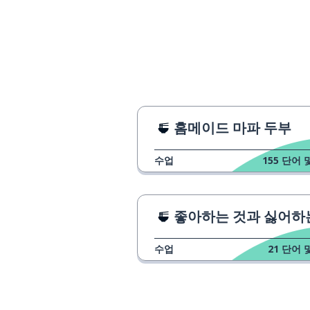
더 맛았어요
gènghǎo chī
홈메이드 마파 두부
수업
155
단어 
좋아하는 것과 싫어하는
수업
21
단어 