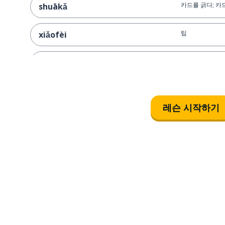
카드를 긁다; 카
shuākǎ
팁
xiǎofèi
저녁밥
wǎncān
저녁을 먹다
chī wǎncān
레슨 시작하기
아침밥
zǎocān
아침을 먹다
chī zǎocān
이미 ~ 했다
guò...le
나는 이미 아침
chīguò zǎocān le