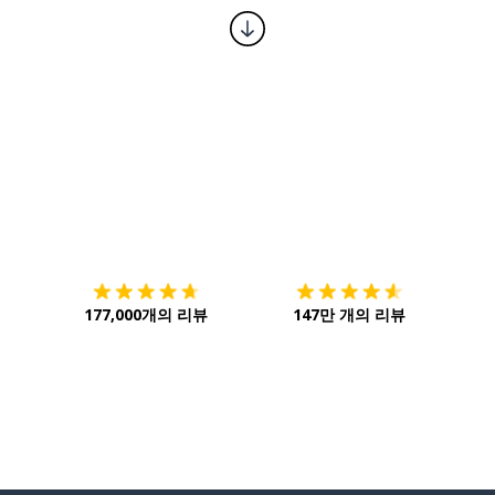
다운로드하기
앱 스토어
시작하
177,000개의 리뷰
147만 개의 리뷰