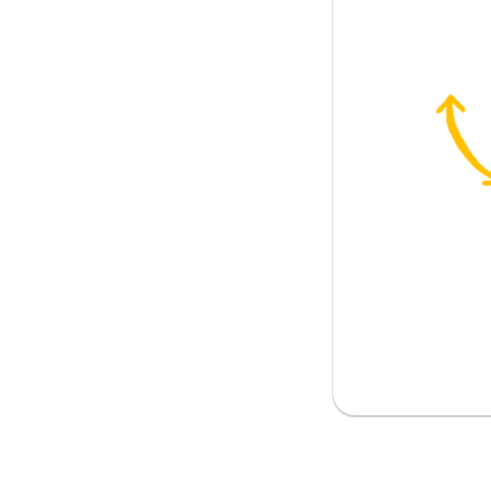
먹자!
페이 하자!