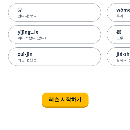
见
wǒm
만나다; 보다
우리
yǐjīng...le
都
이미 ~ 했다 (있다)
모두
zuì-jìn
jié-s
최근에; 요즘
끝내다;
레슨 시작하기