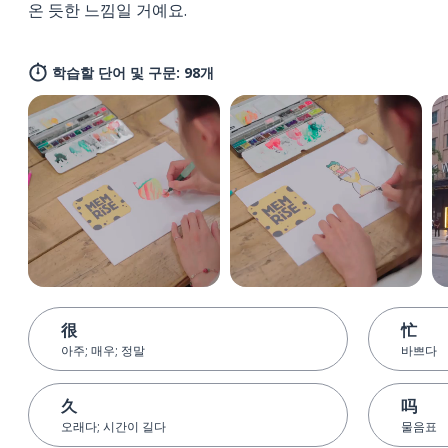
온 듯한 느낌일 거예요.
학습할 단어 및 구문: 98개
很
忙
아주; 매우; 정말
바쁘다
久
吗
오래다; 시간이 길다
물음표