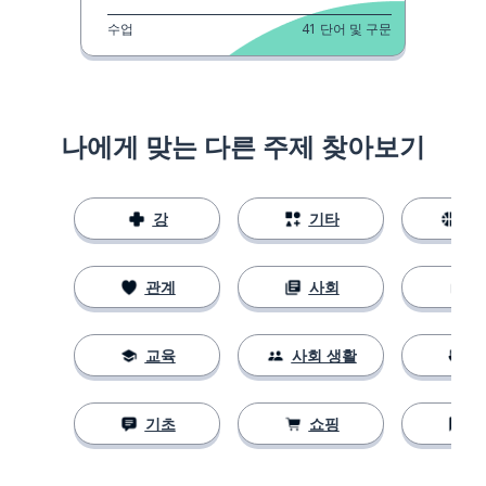
수업
41
단어 및 구문
나에게 맞는 다른 주제 찾아보기
강
기타
스
관계
사회
교육
사회 생활
기초
쇼핑