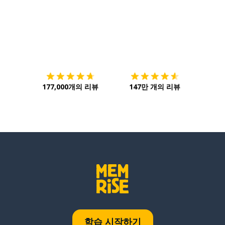
다운로드하기
앱 스토어
시작하
177,000개의 리뷰
147만 개의 리뷰
학습 시작하기