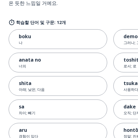
온 듯한 느낌일 거예요.
학습할 단어 및 구문: 12개
boku
demo
나
그러나;
anata no
toshi
너의
로서; 로
shita
tsuka
아래; 낮은; 다음
사용하다
sa
dake
차이; 빼기
오직; 단
aru
hont
경험이 있다
정말; 진