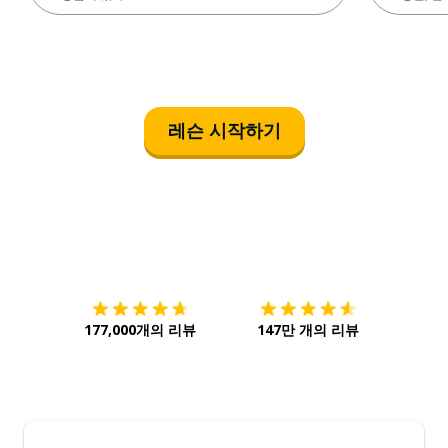
레슨 시작하기
다운로드하기
앱 스토어
시작하
177,000개의 리뷰
147만 개의 리뷰