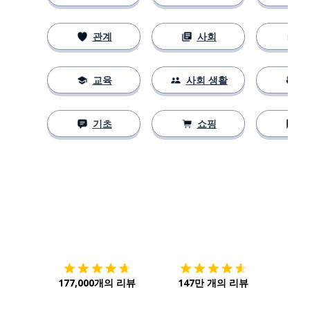
관계
사회
교육
사회 생활
기초
쇼핑
다운로드하기
앱 스토어
시작하
177,000개의 리뷰
147만 개의 리뷰