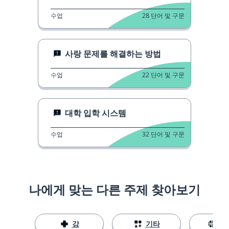
수업
28
단어 및 구문
사랑 문제를 해결하는 방법
수업
22
단어 및 구문
대학 입학 시스템
수업
32
단어 및 구문
나에게 맞는 다른 주제 찾아보기
강
기타
스