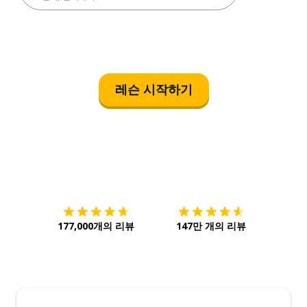
레슨 시작하기
다운로드하기
앱 스토어
시작하
177,000개의 리뷰
147만 개의 리뷰