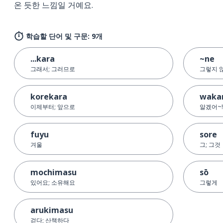
온 듯한 느낌일 거예요.
학습할 단어 및 구문: 9개
...kara
~ne
그래서; 그러므로
그렇지 않
korekara
waka
이제부터; 앞으로
알겠어~!
fuyu
sore
겨울
그; 그것
mochimasu
sō
있어요; 소유해요
그렇게
arukimasu
걷다; 산책하다