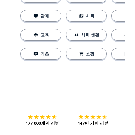
관계
사회
교육
사회 생활
기초
쇼핑
다운로드하기
앱 스토어
시작하
177,000개의 리뷰
147만 개의 리뷰