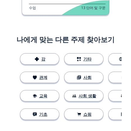
수업
13
단어 및 구문
나에게 맞는 다른 주제 찾아보기
강
기타
스
관계
사회
교육
사회 생활
기초
쇼핑