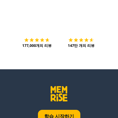
다운로드하기
앱 스토어
시작하
177,000개의 리뷰
147만 개의 리뷰
학습 시작하기