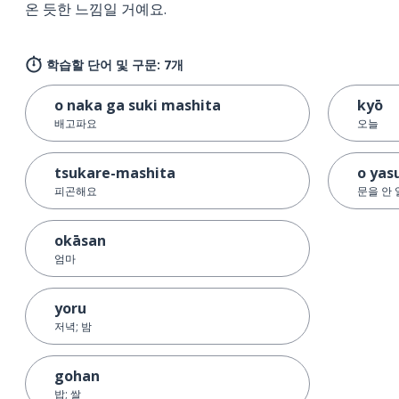
온 듯한 느낌일 거예요.
학습할 단어 및 구문: 7개
o naka ga suki mashita
kyō
배고파요
오늘
tsukare-mashita
o yas
피곤해요
문을 안
okāsan
엄마
yoru
저녁; 밤
gohan
밥; 쌀