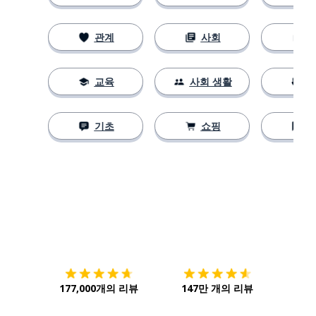
관계
사회
교육
사회 생활
기초
쇼핑
다운로드하기
앱 스토어
시작하
177,000개의 리뷰
147만 개의 리뷰