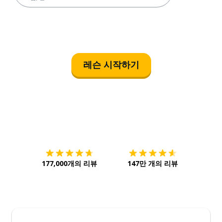
레슨 시작하기
다운로드하기
앱 스토어
시작하
177,000개의 리뷰
147만 개의 리뷰