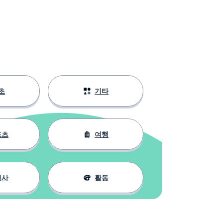
초
기타
포츠
여행
인사
활동