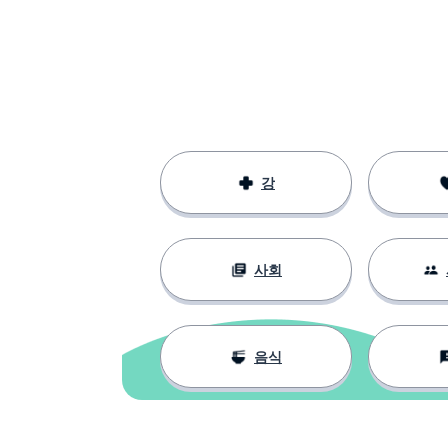
강
사회
음식