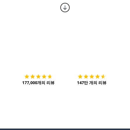
다운로드하기
앱 스토어
시작하
177,000개의 리뷰
147만 개의 리뷰