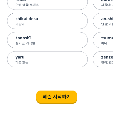
연애 생활; 로맨스
괴롭다;
chikai desu
an-sh
가깝다
안심; 마
tanoshī
tsum
즐거운; 쾌적한
아내
yaru
zenzen
하고 있는
전혀; 결
레슨 시작하기