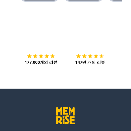
다운로드하기
앱 스토어
시작하
177,000개의 리뷰
147만 개의 리뷰