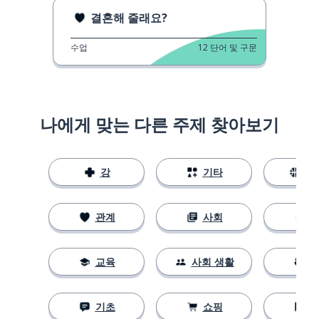
결혼해 줄래요?
수업
12
단어 및 구문
나에게 맞는 다른 주제 찾아보기
강
기타
스
관계
사회
교육
사회 생활
기초
쇼핑