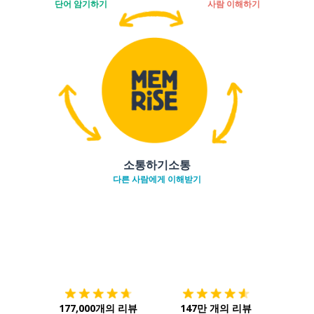
단어 암기하기
사람 이해하기
소통하기소통
다른 사람에게 이해받기
다운로드하기
앱 스토어
시작하
177,000개의 리뷰
147만 개의 리뷰