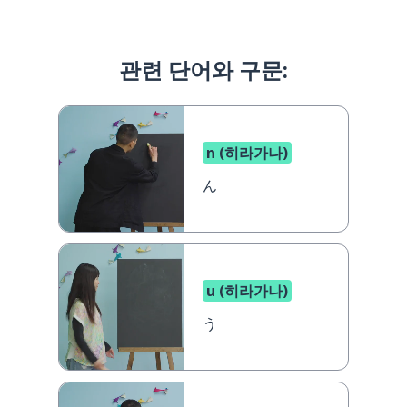
관련 단어와 구문:
n (히라가나)
ん
u (히라가나)
う