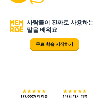
사람들이 진짜로 사용하는
말을 배워요
무료 학습 시작하기
다운로드하기
앱 스토어
시작하
177,000개의 리뷰
147만 개의 리뷰