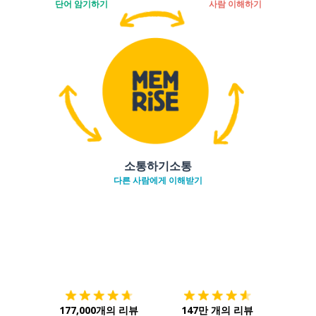
단어 암기하기
사람 이해하기
소통하기소통
다른 사람에게 이해받기
다운로드하기
앱 스토어
시작하
177,000개의 리뷰
147만 개의 리뷰