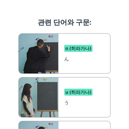
관련 단어와 구문:
n (히라가나)
ん
u (히라가나)
う