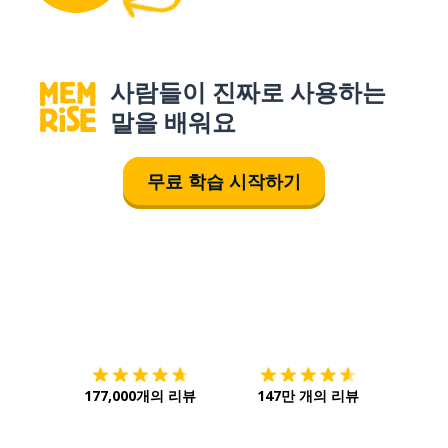
사람들이 진짜로 사용하는
말을 배워요
무료 학습 시작하기
다운로드하기
앱 스토어
시작하
177,000개의 리뷰
147만 개의 리뷰