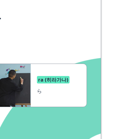
요
ra (히라가나)
ら