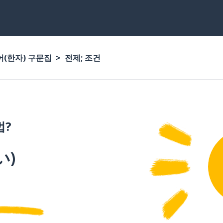
(한자) 구문집
전제; 조건
법?
い
)