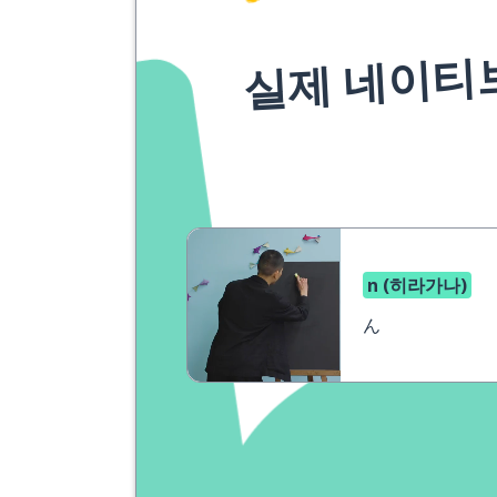
실제 네이티
n (히라가나)
ん