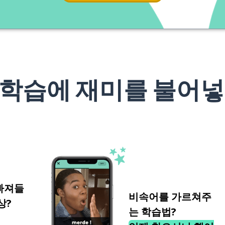
 학습에 재미를 불어넣
빠져들
비속어를 가르쳐주
상?
는 학습법?