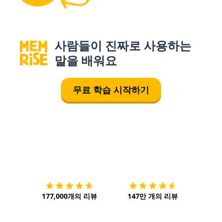
사람들이 진짜로 사용하는
말을 배워요
무료 학습 시작하기
다운로드하기
앱 스토어
시작하
177,000개의 리뷰
147만 개의 리뷰