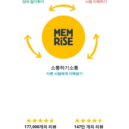
단어 암기하기
사람 이해하기
소통하기소통
다른 사람에게 이해받기
다운로드하기
앱 스토어
시작하
177,000개의 리뷰
147만 개의 리뷰