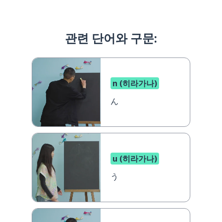
관련 단어와 구문:
n (히라가나)
ん
u (히라가나)
う