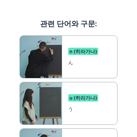
관련 단어와 구문:
n (히라가나)
ん
u (히라가나)
う