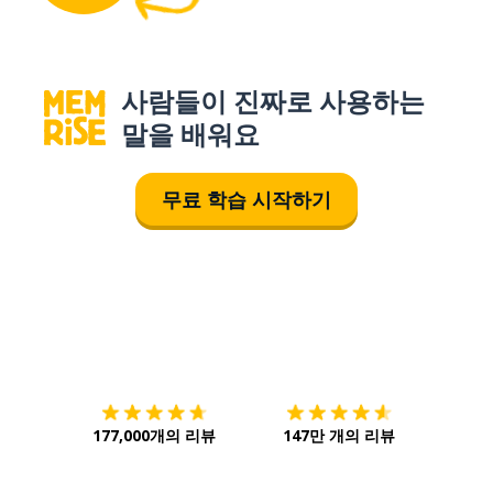
사람들이 진짜로 사용하는
말을 배워요
무료 학습 시작하기
다운로드하기
앱 스토어
시작하
177,000개의 리뷰
147만 개의 리뷰