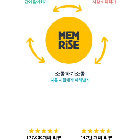
단어 암기하기
사람 이해하기
소통하기소통
다른 사람에게 이해받기
다운로드하기
앱 스토어
시작하
177,000개의 리뷰
147만 개의 리뷰