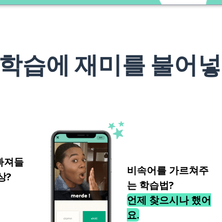
 학습에 재미를 불어넣
빠져들
비속어를 가르쳐주
상?
는 학습법?
언제 찾으시나 했어
요.