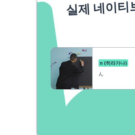
실제 네이티
n (히라가나)
ん