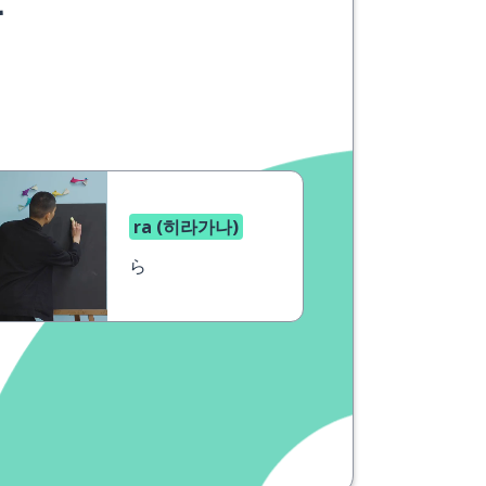
요
ra (히라가나)
ら