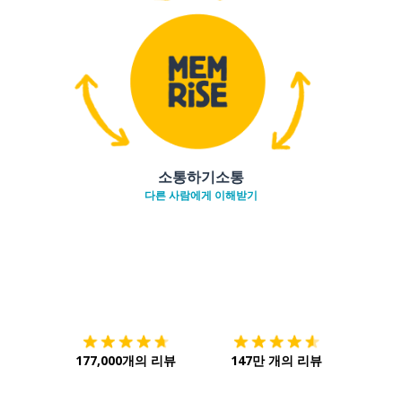
소통하기소통
다른 사람에게 이해받기
다운로드하기
앱 스토어
시작하
177,000개의 리뷰
147만 개의 리뷰