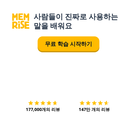
사람들이 진짜로 사용하는
말을 배워요
무료 학습 시작하기
다운로드하기
앱 스토어
시작하
177,000개의 리뷰
147만 개의 리뷰