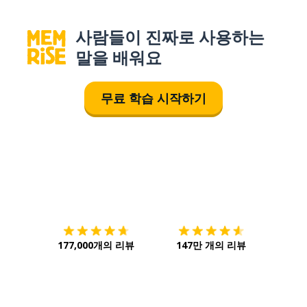
사람들이 진짜로 사용하는
말을 배워요
무료 학습 시작하기
다운로드하기
앱 스토어
시작하
177,000개의 리뷰
147만 개의 리뷰