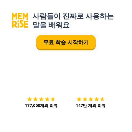
사람들이 진짜로 사용하는
말을 배워요
무료 학습 시작하기
다운로드하기
앱 스토어
시작하
177,000개의 리뷰
147만 개의 리뷰