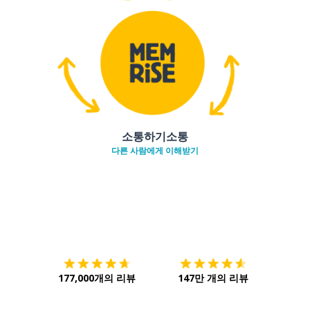
소통하기소통
다른 사람에게 이해받기
다운로드하기
앱 스토어
시작하
177,000개의 리뷰
147만 개의 리뷰