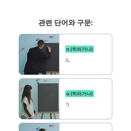
관련 단어와 구문:
n (히라가나)
ん
u (히라가나)
う