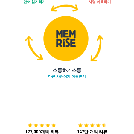
단어 암기하기
사람 이해하기
소통하기소통
다른 사람에게 이해받기
다운로드하기
앱 스토어
시작하
177,000개의 리뷰
147만 개의 리뷰