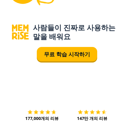
사람들이 진짜로 사용하는
말을 배워요
무료 학습 시작하기
다운로드하기
앱 스토어
시작하
177,000개의 리뷰
147만 개의 리뷰