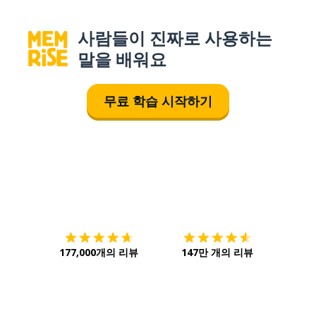
사람들이 진짜로 사용하는
말을 배워요
무료 학습 시작하기
다운로드하기
앱 스토어
시작하
177,000개의 리뷰
147만 개의 리뷰