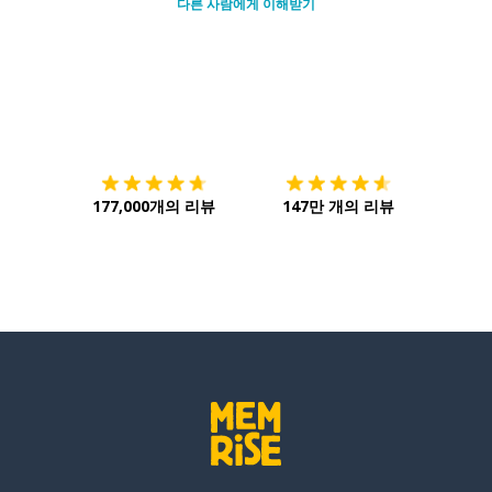
다른 사람에게 이해받기
다운로드하기
앱 스토어
시작하
177,000개의 리뷰
147만 개의 리뷰