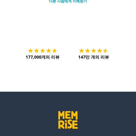
다른 사람에게 이해받기
다운로드하기
앱 스토어
시작하
177,000개의 리뷰
147만 개의 리뷰