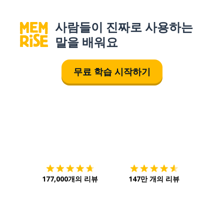
사람들이 진짜로 사용하는
말을 배워요
무료 학습 시작하기
다운로드하기
앱 스토어
시작하
177,000개의 리뷰
147만 개의 리뷰