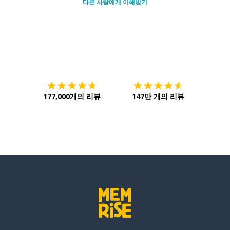
다른 사람에게 이해받기
다운로드하기
앱 스토어
시작하
177,000개의 리뷰
147만 개의 리뷰