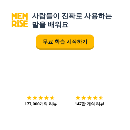
사람들이 진짜로 사용하는
말을 배워요
무료 학습 시작하기
다운로드하기
앱 스토어
시작하
177,000개의 리뷰
147만 개의 리뷰