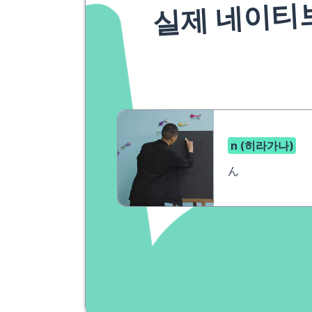
실제 네이티
n (히라가나)
ん