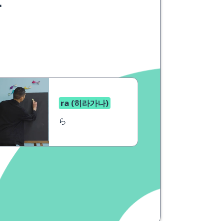
요
ra (히라가나)
ら