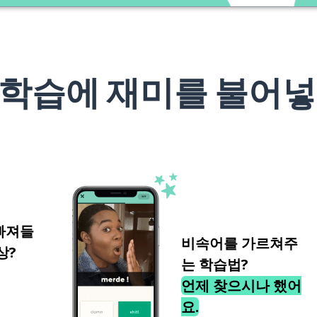
 학습에 재미를 불어넣
빠져들
비속어를 가르쳐주
상?
는 학습법?
언제 찾으시나 했어
요.