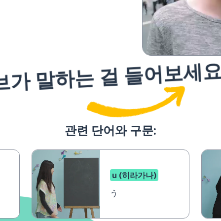
브가 말하는 걸 들어보세
관련 단어와 구문:
u (히라가나)
う