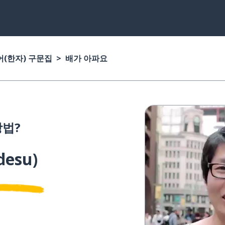
(한자) 구문집
배가 아파요
법?
 desu
)