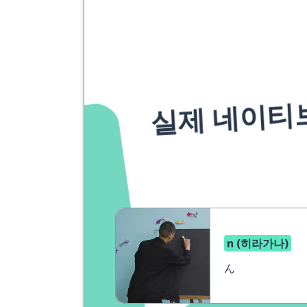
실제 네이티
n (히라가나)
ん