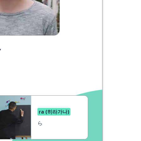
요
ra (히라가나)
ら