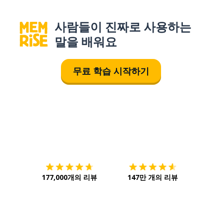
사람들이 진짜로 사용하는
말을 배워요
무료 학습 시작하기
다운로드하기
앱 스토어
시작하
177,000개의 리뷰
147만 개의 리뷰