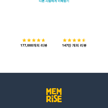
다른 사람에게 이해받기
다운로드하기
앱 스토어
시작하
177,000개의 리뷰
147만 개의 리뷰