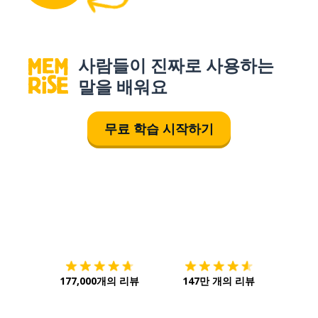
사람들이 진짜로 사용하는
말을 배워요
무료 학습 시작하기
다운로드하기
앱 스토어
시작하
177,000개의 리뷰
147만 개의 리뷰