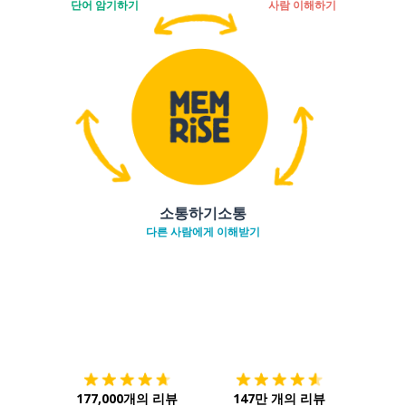
단어 암기하기
사람 이해하기
소통하기소통
다른 사람에게 이해받기
다운로드하기
앱 스토어
시작하
177,000개의 리뷰
147만 개의 리뷰