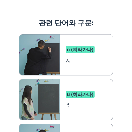
관련 단어와 구문:
n (히라가나)
ん
u (히라가나)
う