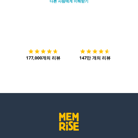
다른 사람에게 이해받기
다운로드하기
앱 스토어
시작하
177,000개의 리뷰
147만 개의 리뷰