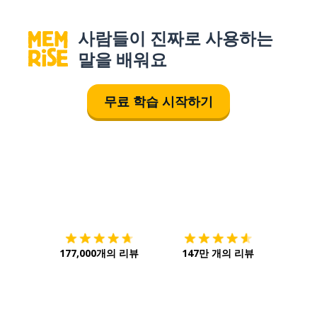
사람들이 진짜로 사용하는
말을 배워요
무료 학습 시작하기
다운로드하기
앱 스토어
시작하
177,000개의 리뷰
147만 개의 리뷰