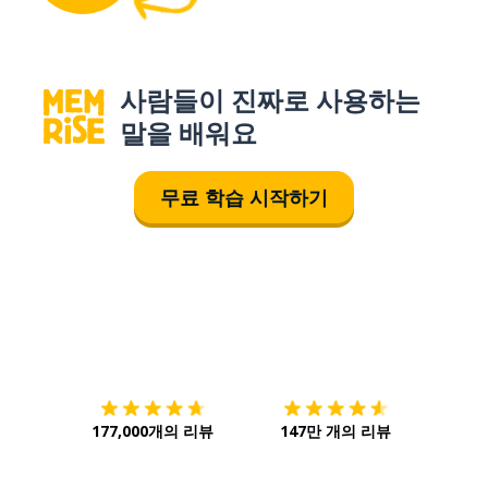
사람들이 진짜로 사용하는
말을 배워요
무료 학습 시작하기
다운로드하기
앱 스토어
시작하
177,000개의 리뷰
147만 개의 리뷰