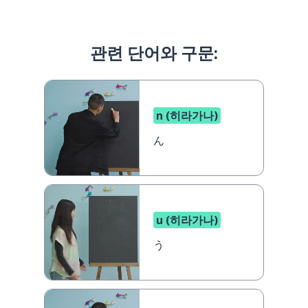
관련 단어와 구문:
n (히라가나)
ん
u (히라가나)
う