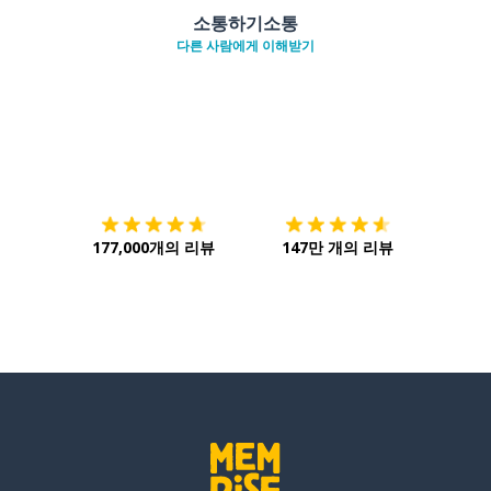
소통하기소통
다른 사람에게 이해받기
다운로드하기
앱 스토어
시작하
177,000개의 리뷰
147만 개의 리뷰