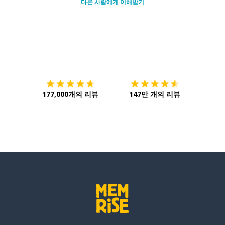
다른 사람에게 이해받기
다운로드하기
앱 스토어
시작하
177,000개의 리뷰
147만 개의 리뷰