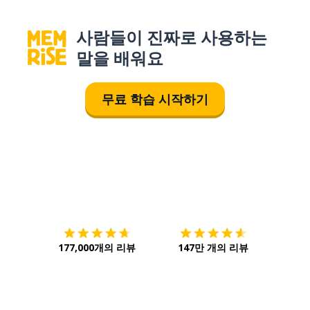
사람들이 진짜로 사용하는
말을 배워요
무료 학습 시작하기
다운로드하기
앱 스토어
시작하
177,000개의 리뷰
147만 개의 리뷰