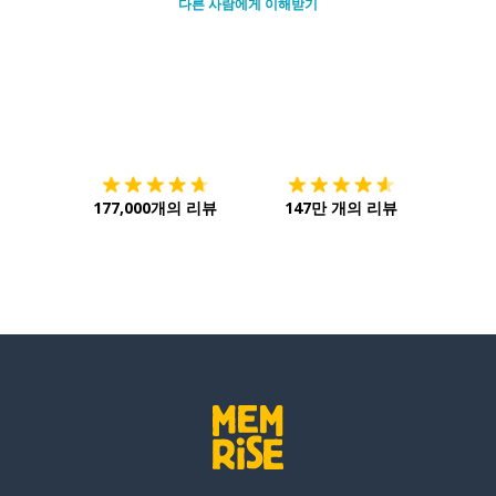
다른 사람에게 이해받기
다운로드하기
앱 스토어
시작하
177,000개의 리뷰
147만 개의 리뷰