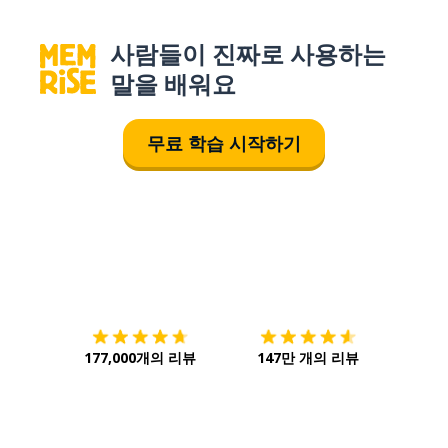
사람들이 진짜로 사용하는
말을 배워요
무료 학습 시작하기
다운로드하기
앱 스토어
시작하
177,000개의 리뷰
147만 개의 리뷰