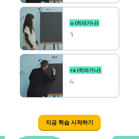
u (히라가나)
う
ra (히라가나)
ら
지금 학습 시작하기