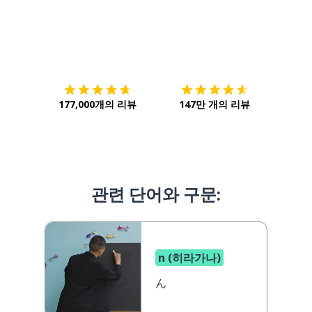
다운로드하기
앱 스토어
시작하
177,000개의 리뷰
147만 개의 리뷰
관련 단어와 구문:
n (히라가나)
ん