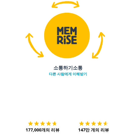
소통하기소통
다른 사람에게 이해받기
다운로드하기
앱 스토어
시작하
177,000개의 리뷰
147만 개의 리뷰