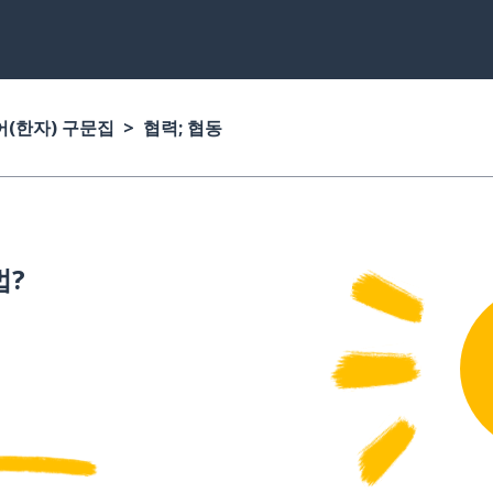
(한자) 구문집
협력; 협동
법?