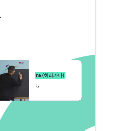
요
ra (히라가나)
ら