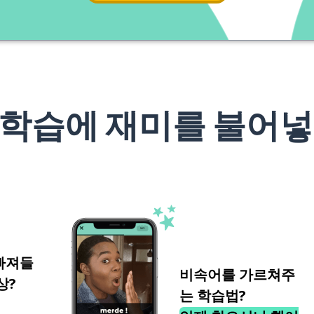
 학습에 재미를 불어넣
빠져들
비속어를 가르쳐주
상?
는 학습법?