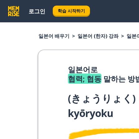
로그인
학습 시작하기
일본어 배우기
일본어 (한자) 강좌
일본어
일본어로
협력; 협동
말하는 방
(
きょうりょく
)
kyōryoku