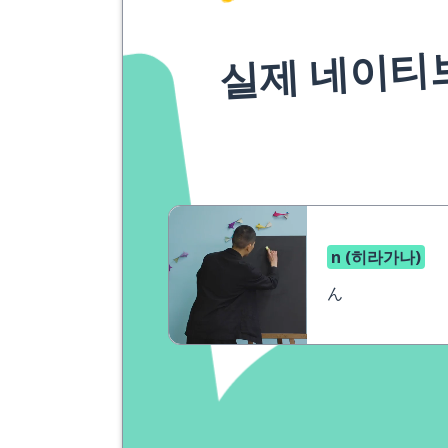
실제 네이티
n (히라가나)
ん