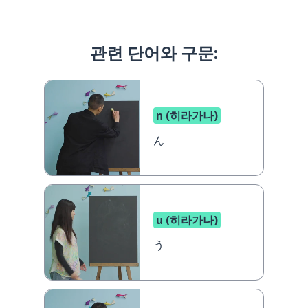
관련 단어와 구문:
n (히라가나)
ん
u (히라가나)
う