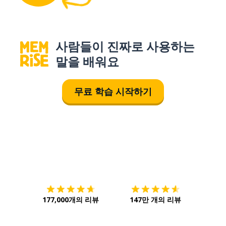
사람들이 진짜로 사용하는
말을 배워요
무료 학습 시작하기
다운로드하기
앱 스토어
시작하
177,000개의 리뷰
147만 개의 리뷰