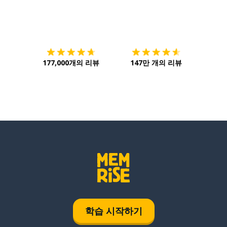
다운로드하기
앱 스토어
시작하
177,000개의 리뷰
147만 개의 리뷰
학습 시작하기