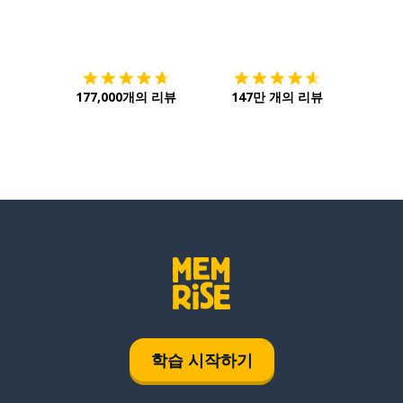
다운로드하기
앱 스토어
시작하
177,000개의 리뷰
147만 개의 리뷰
학습 시작하기