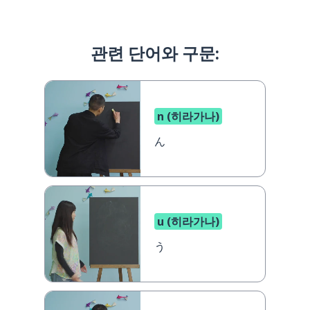
관련 단어와 구문:
n (히라가나)
ん
u (히라가나)
う