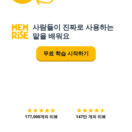
사람들이 진짜로 사용하는
말을 배워요
무료 학습 시작하기
다운로드하기
앱 스토어
시작하
177,000개의 리뷰
147만 개의 리뷰