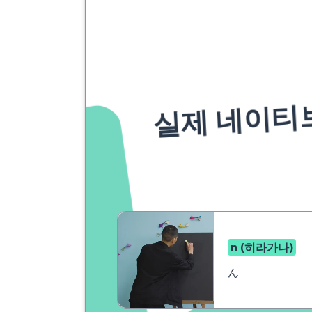
실제 네이티
n (히라가나)
ん