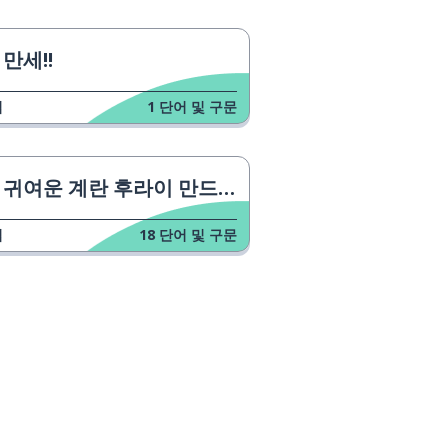
만세!!
업
1
단어 및 구문
귀여운 계란 후라이 만드는 법
업
18
단어 및 구문