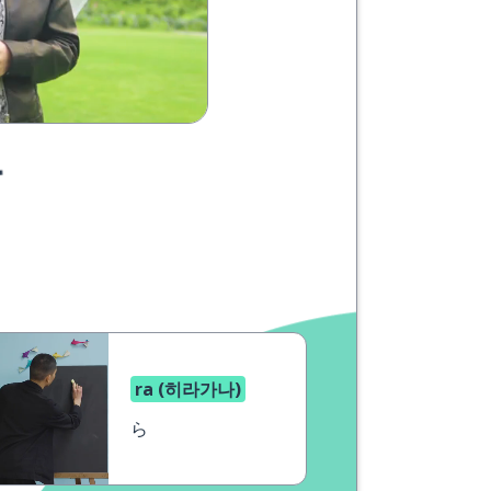
요
ra (히라가나)
ら