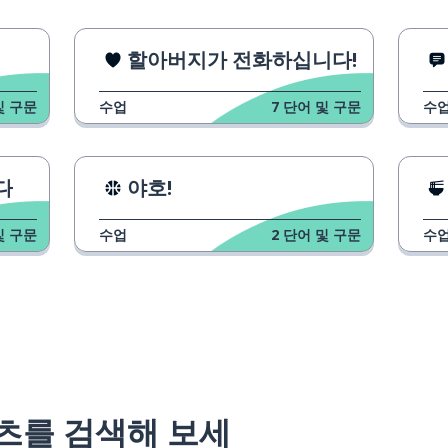
할아버지가 전화하십니다!
및 구문
수업
7
단어 및 구문
수
다
야호!
및 구문
수업
2
단어 및 구문
수
츠를 검색해 보세