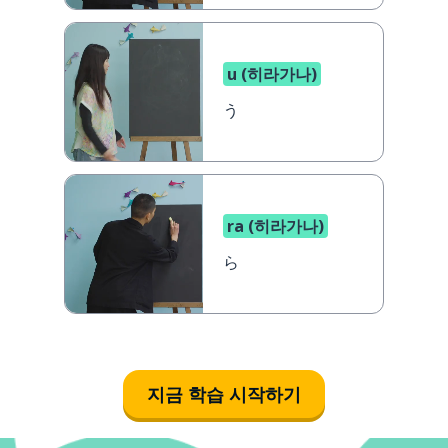
u (히라가나)
う
ra (히라가나)
ら
지금 학습 시작하기