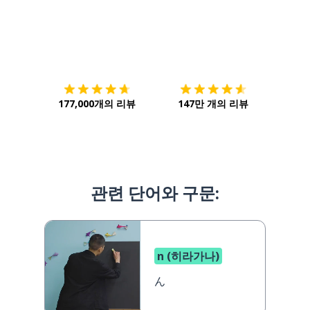
다운로드하기
앱 스토어
시작하
177,000개의 리뷰
147만 개의 리뷰
관련 단어와 구문:
n (히라가나)
ん