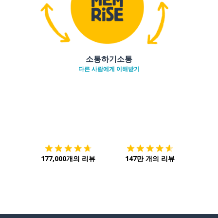
소통하기소통
다른 사람에게 이해받기
다운로드하기
앱 스토어
시작하
177,000개의 리뷰
147만 개의 리뷰