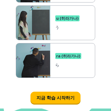
u (히라가나)
う
ra (히라가나)
ら
지금 학습 시작하기