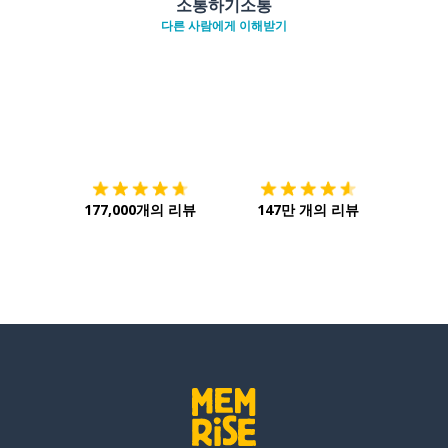
소통하기소통
다른 사람에게 이해받기
다운로드하기
앱 스토어
시작하
177,000개의 리뷰
147만 개의 리뷰