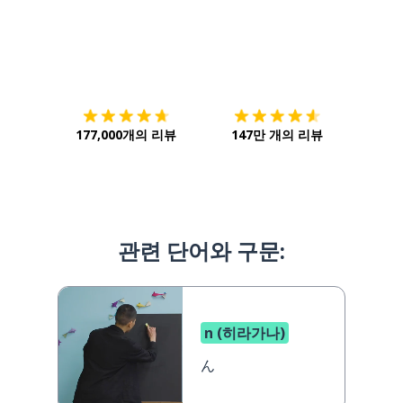
다운로드하기
앱 스토어
시작하
177,000개의 리뷰
147만 개의 리뷰
관련 단어와 구문:
n (히라가나)
ん