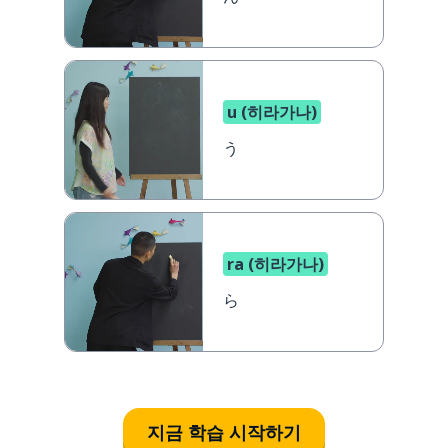
u (히라가나)
う
ra (히라가나)
ら
지금 학습 시작하기