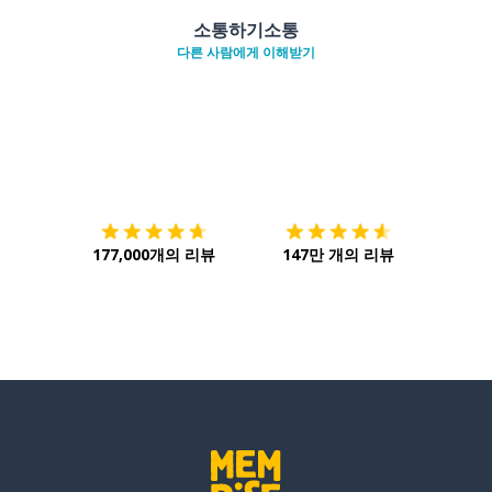
소통하기소통
다른 사람에게 이해받기
다운로드하기
앱 스토어
시작하
177,000개의 리뷰
147만 개의 리뷰