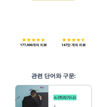
다운로드하기
앱 스토어
시작하
177,000개의 리뷰
147만 개의 리뷰
관련 단어와 구문:
n (히라가나)
ん