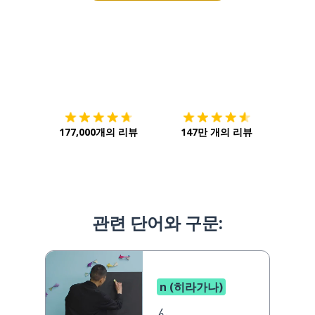
다운로드하기
앱 스토어
시작하
177,000개의 리뷰
147만 개의 리뷰
관련 단어와 구문:
n (히라가나)
ん