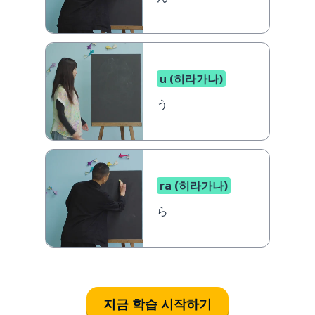
u (히라가나)
う
ra (히라가나)
ら
지금 학습 시작하기