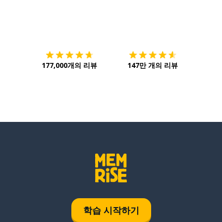
다운로드하기
앱 스토어
시작하
177,000개의 리뷰
147만 개의 리뷰
학습 시작하기