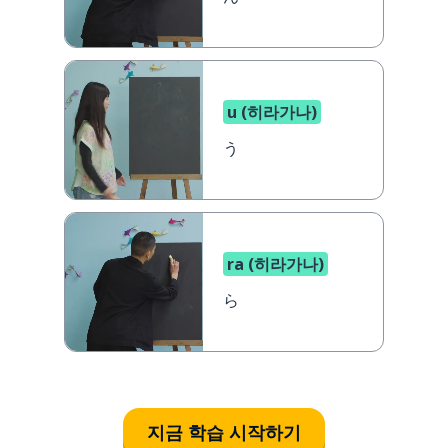
u (히라가나)
う
ra (히라가나)
ら
지금 학습 시작하기