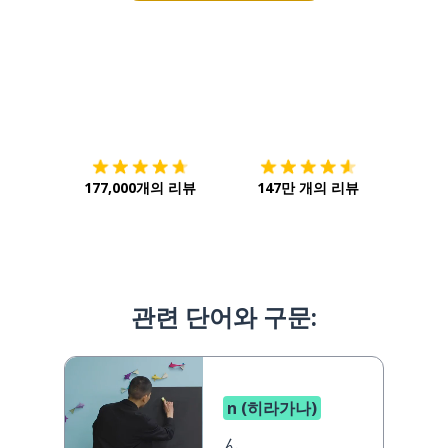
다운로드하기
앱 스토어
시작하
177,000개의 리뷰
147만 개의 리뷰
관련 단어와 구문:
n (히라가나)
ん