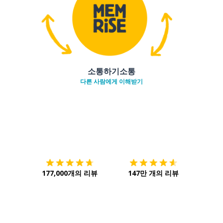
소통하기소통
다른 사람에게 이해받기
다운로드하기
앱 스토어
시작하
177,000개의 리뷰
147만 개의 리뷰