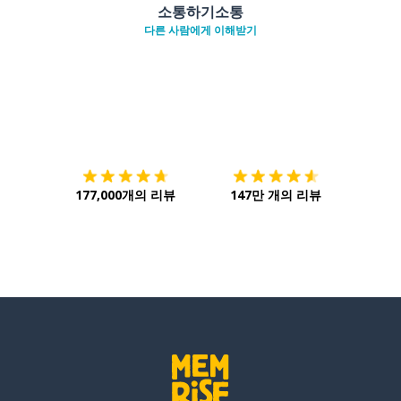
소통하기소통
다른 사람에게 이해받기
다운로드하기
앱 스토어
시작하
177,000개의 리뷰
147만 개의 리뷰