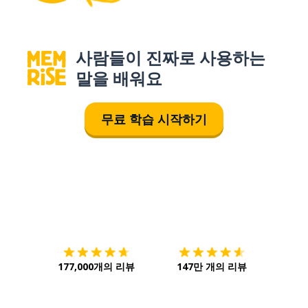
사람들이 진짜로 사용하는
말을 배워요
무료 학습 시작하기
다운로드하기
앱 스토어
시작하
177,000개의 리뷰
147만 개의 리뷰