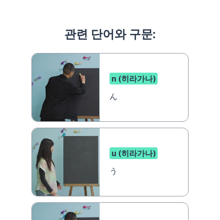
관련 단어와 구문:
n (히라가나)
ん
u (히라가나)
う