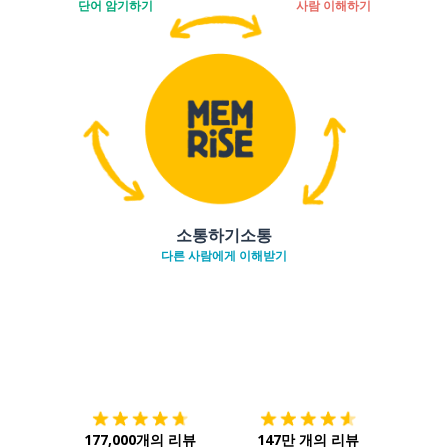
단어 암기하기
사람 이해하기
소통하기소통
다른 사람에게 이해받기
다운로드하기
앱 스토어
시작하
177,000개의 리뷰
147만 개의 리뷰