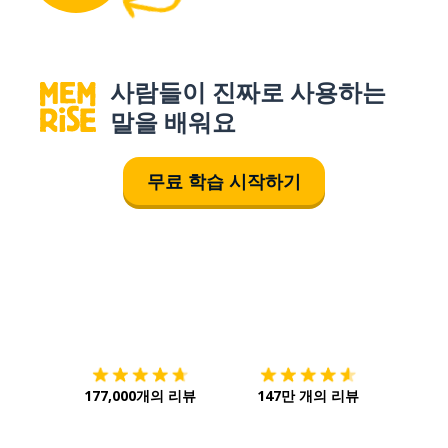
사람들이 진짜로 사용하는
말을 배워요
무료 학습 시작하기
다운로드하기
앱 스토어
시작하
177,000개의 리뷰
147만 개의 리뷰