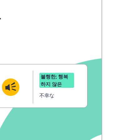
요
불행한; 행복
하지 않은
不幸な