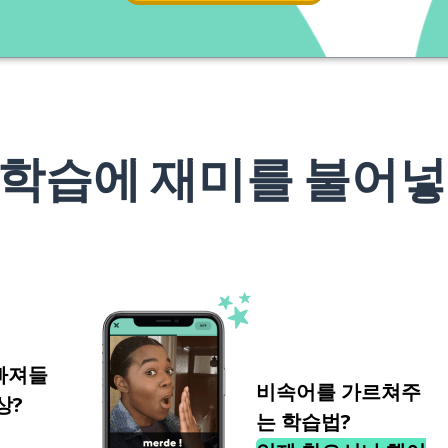
 학습에 재미를 불어넣
빠져들
비속어를 가르쳐주
상?
는 학습법?