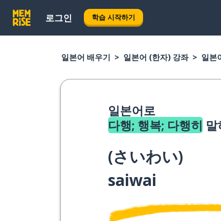
로그인
학습 시작하기
일본어 배우기
일본어 (한자) 강좌
일본어
일본어로
다행; 행복; 다행히
말
(
さいわい
)
saiwai