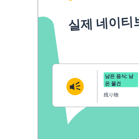
실제 네이티
남은 음식; 남
은 물건
残り物