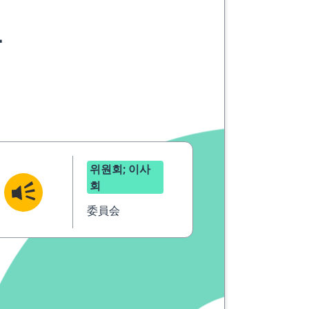
요
위원회; 이사
회
委員会