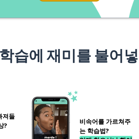
 학습에 재미를 불어넣
빠져들
비속어를 가르쳐주
상?
는 학습법?