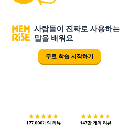
사람들이 진짜로 사용하는
말을 배워요
무료 학습 시작하기
다운로드하기
앱 스토어
시작하
177,000개의 리뷰
147만 개의 리뷰