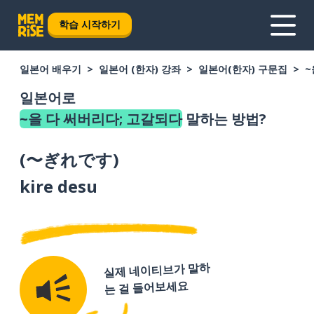
학습 시작하기
일본어 배우기
일본어 (한자) 강좌
일본어(한자) 구문집
~
일본어로
~을 다 써버리다; 고갈되다
말하는 방법?
(
〜ぎれです
)
kire desu
실제 네이티브가 말하
는 걸 들어보세요