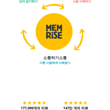
단어 암기하기
사람 이해하기
소통하기소통
다른 사람에게 이해받기
다운로드하기
앱 스토어
시작하
177,000개의 리뷰
147만 개의 리뷰