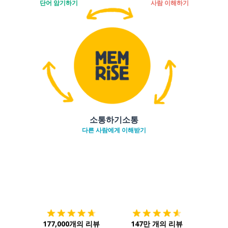
단어 암기하기
사람 이해하기
소통하기소통
다른 사람에게 이해받기
다운로드하기
앱 스토어
시작하
177,000개의 리뷰
147만 개의 리뷰