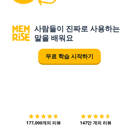
사람들이 진짜로 사용하는
말을 배워요
무료 학습 시작하기
다운로드하기
앱 스토어
시작하
177,000개의 리뷰
147만 개의 리뷰