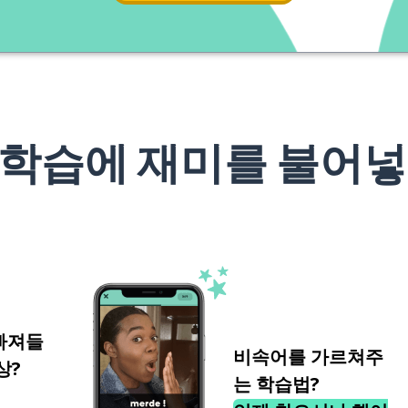
 학습에 재미를 불어넣
빠져들
비속어를 가르쳐주
상?
는 학습법?