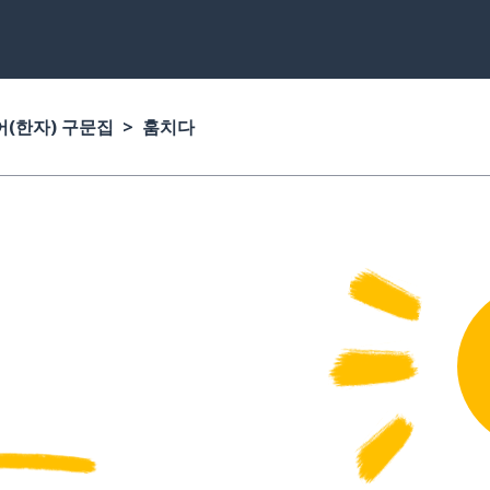
(한자) 구문집
훔치다