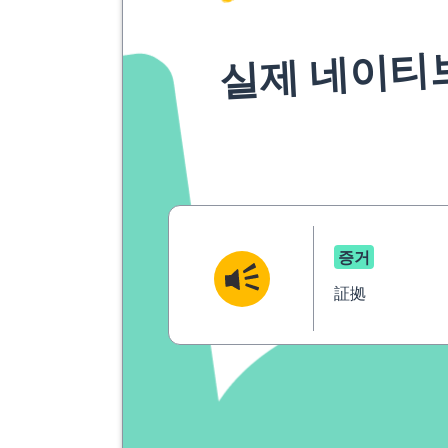
실제 네이티
증거
証拠