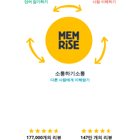
단어 암기하기
사람 이해하기
소통하기소통
다른 사람에게 이해받기
다운로드하기
앱 스토어
시작하
177,000개의 리뷰
147만 개의 리뷰