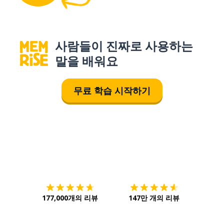
사람들이 진짜로 사용하는
말을 배워요
무료 학습 시작하기
다운로드하기
앱 스토어
시작하
177,000개의 리뷰
147만 개의 리뷰