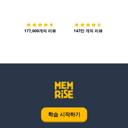
다운로드하기
앱 스토어
시작하
177,000개의 리뷰
147만 개의 리뷰
학습 시작하기