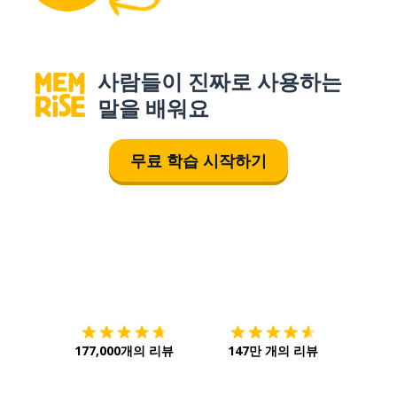
사람들이 진짜로 사용하는
말을 배워요
무료 학습 시작하기
다운로드하기
앱 스토어
시작하
177,000개의 리뷰
147만 개의 리뷰